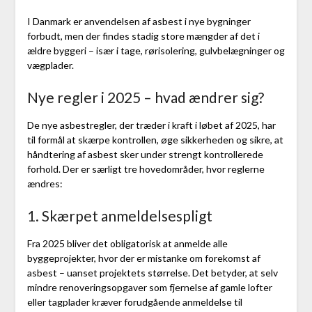
I Danmark er anvendelsen af asbest i nye bygninger
forbudt, men der findes stadig store mængder af det i
ældre byggeri – især i tage, rørisolering, gulvbelægninger og
vægplader.
Nye regler i 2025 – hvad ændrer sig?
De nye asbestregler, der træder i kraft i løbet af 2025, har
til formål at skærpe kontrollen, øge sikkerheden og sikre, at
håndtering af asbest sker under strengt kontrollerede
forhold. Der er særligt tre hovedområder, hvor reglerne
ændres:
1. Skærpet anmeldelsespligt
Fra 2025 bliver det obligatorisk at anmelde alle
byggeprojekter, hvor der er mistanke om forekomst af
asbest – uanset projektets størrelse. Det betyder, at selv
mindre renoveringsopgaver som fjernelse af gamle lofter
eller tagplader kræver forudgående anmeldelse til