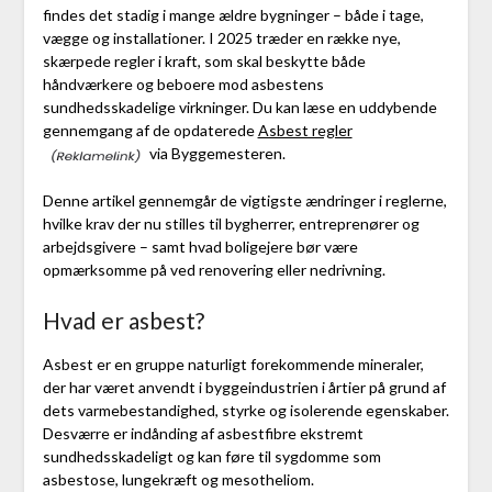
findes det stadig i mange ældre bygninger – både i tage,
vægge og installationer. I 2025 træder en række nye,
skærpede regler i kraft, som skal beskytte både
håndværkere og beboere mod asbestens
sundhedsskadelige virkninger. Du kan læse en uddybende
gennemgang af de opdaterede
Asbest regler
via Byggemesteren.
Denne artikel gennemgår de vigtigste ændringer i reglerne,
hvilke krav der nu stilles til bygherrer, entreprenører og
arbejdsgivere – samt hvad boligejere bør være
opmærksomme på ved renovering eller nedrivning.
Hvad er asbest?
Asbest er en gruppe naturligt forekommende mineraler,
der har været anvendt i byggeindustrien i årtier på grund af
dets varmebestandighed, styrke og isolerende egenskaber.
Desværre er indånding af asbestfibre ekstremt
sundhedsskadeligt og kan føre til sygdomme som
asbestose, lungekræft og mesotheliom.