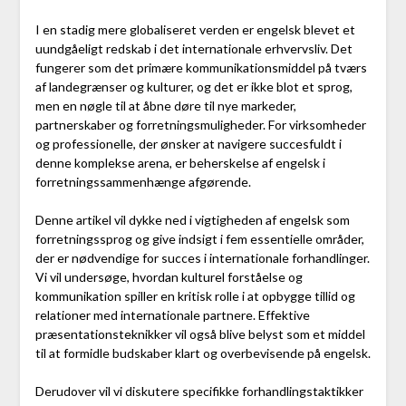
I en stadig mere globaliseret verden er engelsk blevet et
uundgåeligt redskab i det internationale erhvervsliv. Det
fungerer som det primære kommunikationsmiddel på tværs
af landegrænser og kulturer, og det er ikke blot et sprog,
men en nøgle til at åbne døre til nye markeder,
partnerskaber og forretningsmuligheder. For virksomheder
og professionelle, der ønsker at navigere succesfuldt i
denne komplekse arena, er beherskelse af engelsk i
forretningssammenhænge afgørende.
Denne artikel vil dykke ned i vigtigheden af engelsk som
forretningssprog og give indsigt i fem essentielle områder,
der er nødvendige for succes i internationale forhandlinger.
Vi vil undersøge, hvordan kulturel forståelse og
kommunikation spiller en kritisk rolle i at opbygge tillid og
relationer med internationale partnere. Effektive
præsentationsteknikker vil også blive belyst som et middel
til at formidle budskaber klart og overbevisende på engelsk.
Derudover vil vi diskutere specifikke forhandlingstaktikker