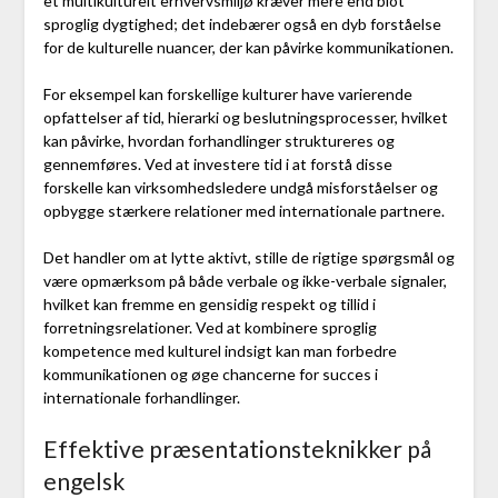
et multikulturelt erhvervsmiljø kræver mere end blot
sproglig dygtighed; det indebærer også en dyb forståelse
for de kulturelle nuancer, der kan påvirke kommunikationen.
For eksempel kan forskellige kulturer have varierende
opfattelser af tid, hierarki og beslutningsprocesser, hvilket
kan påvirke, hvordan forhandlinger struktureres og
gennemføres. Ved at investere tid i at forstå disse
forskelle kan virksomhedsledere undgå misforståelser og
opbygge stærkere relationer med internationale partnere.
Det handler om at lytte aktivt, stille de rigtige spørgsmål og
være opmærksom på både verbale og ikke-verbale signaler,
hvilket kan fremme en gensidig respekt og tillid i
forretningsrelationer. Ved at kombinere sproglig
kompetence med kulturel indsigt kan man forbedre
kommunikationen og øge chancerne for succes i
internationale forhandlinger.
Effektive præsentationsteknikker på
engelsk