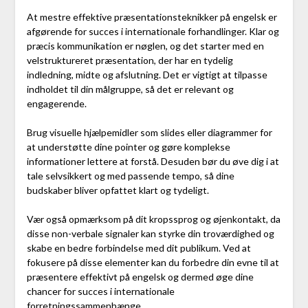
At mestre effektive præsentationsteknikker på engelsk er
afgørende for succes i internationale forhandlinger. Klar og
præcis kommunikation er nøglen, og det starter med en
velstruktureret præsentation, der har en tydelig
indledning, midte og afslutning. Det er vigtigt at tilpasse
indholdet til din målgruppe, så det er relevant og
engagerende.
Brug visuelle hjælpemidler som slides eller diagrammer for
at understøtte dine pointer og gøre komplekse
informationer lettere at forstå. Desuden bør du øve dig i at
tale selvsikkert og med passende tempo, så dine
budskaber bliver opfattet klart og tydeligt.
Vær også opmærksom på dit kropssprog og øjenkontakt, da
disse non-verbale signaler kan styrke din troværdighed og
skabe en bedre forbindelse med dit publikum. Ved at
fokusere på disse elementer kan du forbedre din evne til at
præsentere effektivt på engelsk og dermed øge dine
chancer for succes i internationale
forretningssammenhænge.