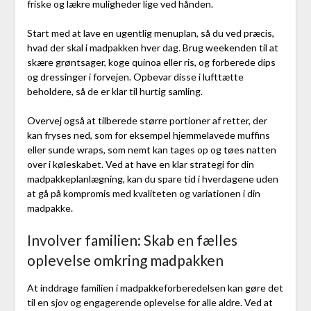
friske og lækre muligheder lige ved hånden.
Start med at lave en ugentlig menuplan, så du ved præcis,
hvad der skal i madpakken hver dag. Brug weekenden til at
skære grøntsager, koge quinoa eller ris, og forberede dips
og dressinger i forvejen. Opbevar disse i lufttætte
beholdere, så de er klar til hurtig samling.
Overvej også at tilberede større portioner af retter, der
kan fryses ned, som for eksempel hjemmelavede muffins
eller sunde wraps, som nemt kan tages op og tøes natten
over i køleskabet. Ved at have en klar strategi for din
madpakkeplanlægning, kan du spare tid i hverdagene uden
at gå på kompromis med kvaliteten og variationen i din
madpakke.
Involver familien: Skab en fælles
oplevelse omkring madpakken
At inddrage familien i madpakkeforberedelsen kan gøre det
til en sjov og engagerende oplevelse for alle aldre. Ved at