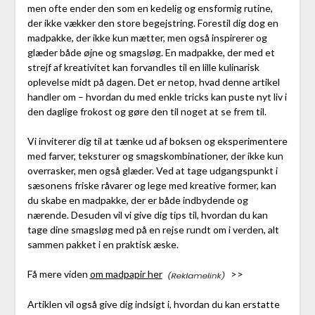
men ofte ender den som en kedelig og ensformig rutine,
der ikke vækker den store begejstring. Forestil dig dog en
madpakke, der ikke kun mætter, men også inspirerer og
glæder både øjne og smagsløg. En madpakke, der med et
strejf af kreativitet kan forvandles til en lille kulinarisk
oplevelse midt på dagen. Det er netop, hvad denne artikel
handler om – hvordan du med enkle tricks kan puste nyt liv i
den daglige frokost og gøre den til noget at se frem til.
Vi inviterer dig til at tænke ud af boksen og eksperimentere
med farver, teksturer og smagskombinationer, der ikke kun
overrasker, men også glæder. Ved at tage udgangspunkt i
sæsonens friske råvarer og lege med kreative former, kan
du skabe en madpakke, der er både indbydende og
nærende. Desuden vil vi give dig tips til, hvordan du kan
tage dine smagsløg med på en rejse rundt om i verden, alt
sammen pakket i en praktisk æske.
Få mere viden
om madpapir her
>>
Artiklen vil også give dig indsigt i, hvordan du kan erstatte