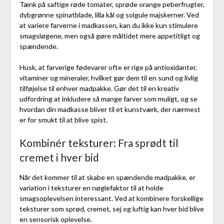
Tænk på saftige røde tomater, sprøde orange peberfrugter,
dybgrønne spinatblade, lilla kål og solgule majskerner. Ved
at variere farverne i madkassen, kan du ikke kun stimulere
smagsløgene, men også gøre måltidet mere appetitligt og
spændende.
Husk, at farverige fødevarer ofte er rige på antioxidanter,
vitaminer og mineraler, hvilket gør dem til en sund og livlig
tilføjelse til enhver madpakke. Gør det til en kreativ
udfordring at inkludere så mange farver som muligt, og se
hvordan din madkasse bliver til et kunstværk, der nærmest
er for smukt til at blive spist.
Kombinér teksturer: Fra sprødt til
cremet i hver bid
Når det kommer til at skabe en spændende madpakke, er
variation i teksturer en nøglefaktor til at holde
smagsoplevelsen interessant. Ved at kombinere forskellige
teksturer som sprød, cremet, sej og luftig kan hver bid blive
en sensorisk oplevelse.