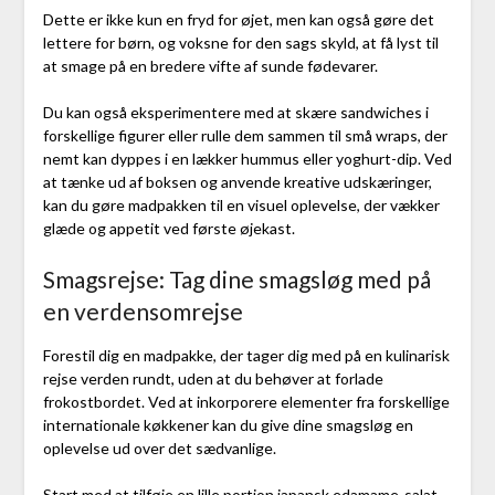
Dette er ikke kun en fryd for øjet, men kan også gøre det
lettere for børn, og voksne for den sags skyld, at få lyst til
at smage på en bredere vifte af sunde fødevarer.
Du kan også eksperimentere med at skære sandwiches i
forskellige figurer eller rulle dem sammen til små wraps, der
nemt kan dyppes i en lækker hummus eller yoghurt-dip. Ved
at tænke ud af boksen og anvende kreative udskæringer,
kan du gøre madpakken til en visuel oplevelse, der vækker
glæde og appetit ved første øjekast.
Smagsrejse: Tag dine smagsløg med på
en verdensomrejse
Forestil dig en madpakke, der tager dig med på en kulinarisk
rejse verden rundt, uden at du behøver at forlade
frokostbordet. Ved at inkorporere elementer fra forskellige
internationale køkkener kan du give dine smagsløg en
oplevelse ud over det sædvanlige.
Start med at tilføje en lille portion japansk edamame-salat