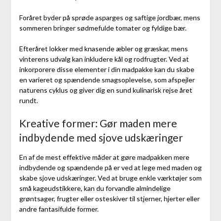
Foråret byder på sprøde asparges og saftige jordbær, mens
sommeren bringer sødmefulde tomater og fyldige bær.
Efteråret lokker med knasende æbler og græskar, mens
vinterens udvalg kan inkludere kål og rodfrugter. Ved at
inkorporere disse elementer i din madpakke kan du skabe
en varieret og spændende smagsoplevelse, som afspejler
naturens cyklus og giver dig en sund kulinarisk rejse året
rundt.
Kreative former: Gør maden mere
indbydende med sjove udskæringer
En af de mest effektive måder at gøre madpakken mere
indbydende og spændende på er ved at lege med maden og
skabe sjove udskæringer. Ved at bruge enkle værktøjer som
små kageudstikkere, kan du forvandle almindelige
grøntsager, frugter eller osteskiver til stjerner, hjerter eller
andre fantasifulde former.