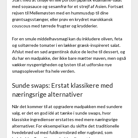
med soyasauce og sesamfrø for et strejf af Asien. Fortsæt
rejsen til Mellemøsten med en hummusdyp til dine
grøntsagsstænger, eller prøv en krydret marokkansk
couscous med tørrede frugter og krydderier.
For en smule middelhavsmagi kan du inkludere oliven, feta
og soltørrede tomater i en lækker græsk-inspireret salat.
Afslut med en sød argentinsk dulce de leche til dessert, og
du har en madpakke, der ikke bare mætter maven, men også
vækker nysgerrigheden og lysten til at udforske nye
smagsoplevelser fra hele verden.
Sunde swaps: Erstat klassikere med
næringsrige alternativer
Når det kommer til at opgradere madpakken med sundere
valg, er det en god idé at tænke i sunde swaps, hvor
klassiske ingredienser erstattes med mere næringsrige
alternativer. For eksempel kan du skifte det traditionelle
hvedebrød ud med fuldkornsbrød eller rugbrød, som