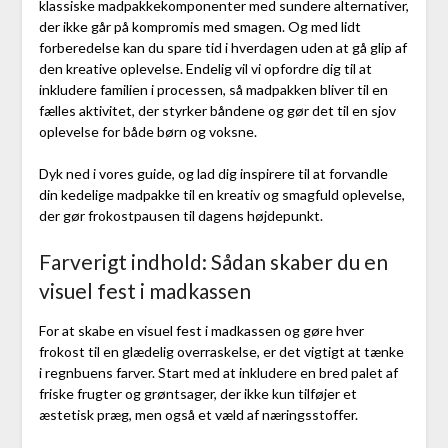
klassiske madpakkekomponenter med sundere alternativer,
der ikke går på kompromis med smagen. Og med lidt
forberedelse kan du spare tid i hverdagen uden at gå glip af
den kreative oplevelse. Endelig vil vi opfordre dig til at
inkludere familien i processen, så madpakken bliver til en
fælles aktivitet, der styrker båndene og gør det til en sjov
oplevelse for både børn og voksne.
Dyk ned i vores guide, og lad dig inspirere til at forvandle
din kedelige madpakke til en kreativ og smagfuld oplevelse,
der gør frokostpausen til dagens højdepunkt.
Farverigt indhold: Sådan skaber du en
visuel fest i madkassen
For at skabe en visuel fest i madkassen og gøre hver
frokost til en glædelig overraskelse, er det vigtigt at tænke
i regnbuens farver. Start med at inkludere en bred palet af
friske frugter og grøntsager, der ikke kun tilføjer et
æstetisk præg, men også et væld af næringsstoffer.