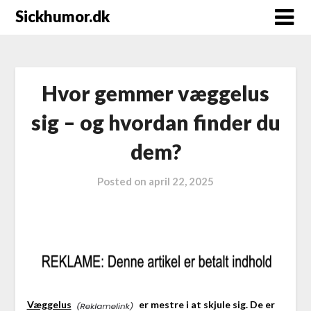
Sickhumor.dk
Hvor gemmer væggelus
sig – og hvordan finder du
dem?
Posted on
april 22, 2025
Væggelus
er mestre i at skjule sig. De er