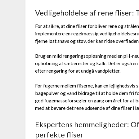
Vedligeholdelse af rene fliser: 
For at sikre, at dine fliser forbliver rene og strål
implementere en regelmæssig vedligeholdelsesrutin
fjerne løst snavs og støv, der kan ridse overfladen
Brug en mild rengøringsopløsning med en pH-neutra
ophobning af sæberester og kalk. Det er også en g
efter rengøring for at undgå vandpletter.
For fugerne mellem fliserne, kan en lejlighedsvis
bagepulver og vand bidrage til at holde dem fri 
god fugemasseforsegler en gang om året for at be
med at bevare det rene udseende af dine fliser i l
Ekspertens hemmeligheder: Ofte
perfekte fliser