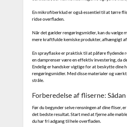
En mikrofiberklud er også essentiel til at tørre fl
ridse overfladen.
Når det gælder rengøringsmidler, kan du vælge me
mere kraftfulde kemiske produkter, afhængigt af 
En sprayflaske er praktisk til at påføre flydende 
en damprenser være en effektiv investering, da de
Endelig er handsker vigtige for at beskytte dine
rengøringsmidler. Med disse materialer og værktøjer
stråle.
Forberedelse af fliserne: Såda
Før du begynder selve rensningen af dine fliser, e
det bedste resultat. Start med at fjerne alle møbl
du har fri adgang til hele overfladen.