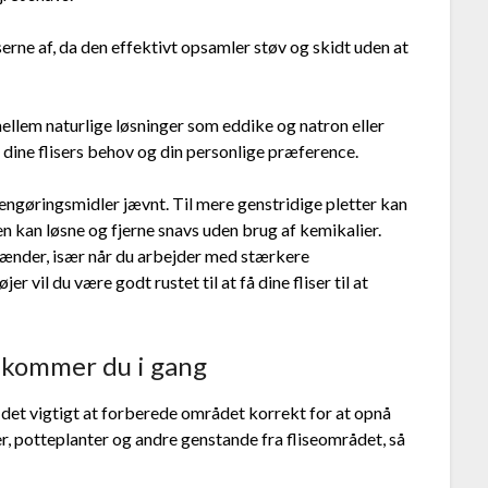
iserne af, da den effektivt opsamler støv og skidt uden at
llem naturlige løsninger som eddike og natron eller
dine flisers behov og din personlige præference.
rengøringsmidler jævnt. Til mere genstridige pletter kan
n kan løsne og fjerne snavs uden brug af kemikalier.
 hænder, især når du arbejder med stærkere
 vil du være godt rustet til at få dine fliser til at
n kommer du i gang
r det vigtigt at forberede området korrekt for at opnå
er, potteplanter og andre genstande fra fliseområdet, så