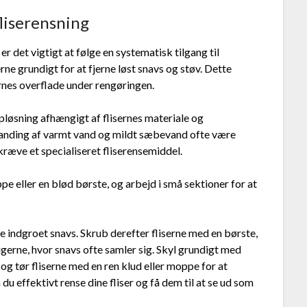
fliserensning
, er det vigtigt at følge en systematisk tilgang til
erne grundigt for at fjerne løst snavs og støv. Dette
sernes overflade under rengøringen.
løsning afhængigt af flisernes materiale og
blanding af varmt vand og mildt sæbevand ofte være
kræve et specialiseret fliserensemiddel.
pe eller en blød børste, og arbejd i små sektioner for at
ne indgroet snavs. Skrub derefter fliserne med en børste,
erne, hvor snavs ofte samler sig. Skyl grundigt med
 og tør fliserne med en ren klud eller moppe for at
du effektivt rense dine fliser og få dem til at se ud som