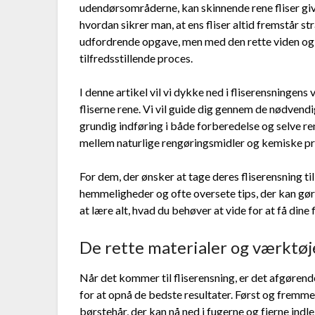
udendørsområderne, kan skinnende rene fliser give
hvordan sikrer man, at ens fliser altid fremstår s
udfordrende opgave, men med den rette viden og d
tilfredsstillende proces.
I denne artikel vil vi dykke ned i fliserensningens
fliserne rene. Vi vil guide dig gennem de nødvendi
grundig indføring i både forberedelse og selve re
mellem naturlige rengøringsmidler og kemiske pro
For dem, der ønsker at tage deres fliserensning ti
hemmeligheder og ofte oversete tips, der kan gøre
at lære alt, hvad du behøver at vide for at få dine fl
De rette materialer og værktøj
Når det kommer til fliserensning, er det afgørend
for at opnå de bedste resultater. Først og fremm
børstehår, der kan nå ned i fugerne og fjerne indle