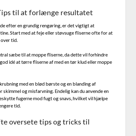
Tips til at forlænge resultatet
ende efter en grundig rengøring, er det vigtigt at
e. Start med at feje eller støvsuge fliserne ofte for at
 over tid.
l sæbe til at moppe fliserne, da dette vil forhindre
od idé at tørre fliserne af med en tør klud eller moppe
 skrubning med en blød børste og en blanding af
for skimmel og misfarvning. Endelig kan du anvende en
skytte fugerne mod fugt og snavs, hvilket vil hjælpe
ængere tid.
 oversete tips og tricks til