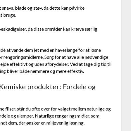
st snavs, blade og støv, da dette kan påvirke
at bruge.
r beskadigelser, da disse områder kan kræve særlig
 idé at vande dem let med en haveslange for at løsne
r rengøringsmidlerne. Sørg for at have alle nødvendige
jde effektivt og uden afbrydelser. Ved at tage dig tid til
sning bliver både nemmere og mere effektiv.
 Kemiske produkter: Fordele og
e fliser, står du ofte over for valget mellem naturlige og
rdele og ulemper. Naturlige rengøringsmidler, som
ndt dem, der ønsker en miljøvenlig løsning.