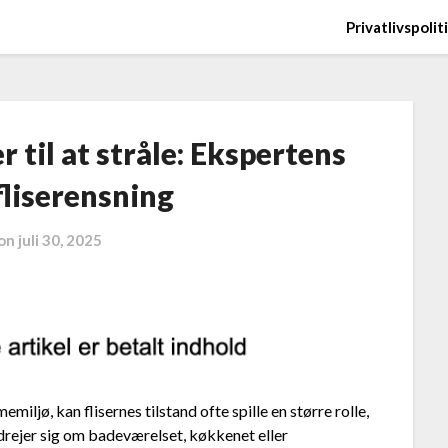
Privatlivspolit
r til at stråle: Ekspertens
 fliserensning
 on
juli 30, 2025
ljø, kan flisernes tilstand ofte spille en større rolle,
rejer sig om badeværelset, køkkenet eller