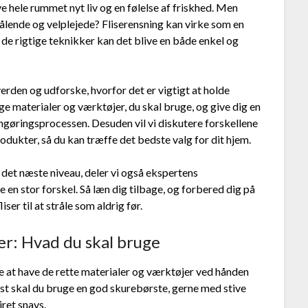
 hele rummet nyt liv og en følelse af friskhed. Men
trålende og velplejede? Fliserensning kan virke som en
e rigtige teknikker kan det blive en både enkel og
 verden og udforske, hvorfor det er vigtigt at holde
ge materialer og værktøjer, du skal bruge, og give dig en
ngøringsprocessen. Desuden vil vi diskutere forskellene
dukter, så du kan træffe det bedste valg for dit hjem.
l det næste niveau, deler vi også ekspertens
 en stor forskel. Så læn dig tilbage, og forbered dig på
iser til at stråle som aldrig før.
er: Hvad du skal bruge
e at have de rette materialer og værktøjer ved hånden
est skal du bruge en god skurebørste, gerne med stive
jret snavs.