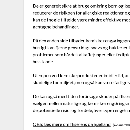
De er generelt sikre at bruge omkring børn og k
reducerer de risikoen for allergiske reaktioner 
kan de i nogle tilfælde være mindre effektive mo
gentagne behandlinger.
På den anden side tilbyder kemiske rengøringspr
hurtigt kan fjerne genstridigt snavs og bakterier. 
problemer som hårde kalkaflejringer eller fedtple
husstande.
Ulempen ved kemiske produkter er imidlertid, at 
skadelige for miljøet, men også kan være farlige
De kan også med tiden forårsage skader på fliser
vælger mellem naturlige og kemiske rengøringsmid
de potentielle risici og fordele, hver type rengøri
OBS: læs mere om fliserens på Sjælland