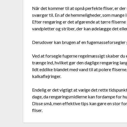
Når det kommer til at opnå perfekte fliser, er der
sværger til. En af de hemmeligheder, som mange i
Efter rengøring er det afgørende at tørre flisern
vandpletter og striber, der kan ødelægge det elle
Derudover kan brugen af en fugemasseforsegler g
Ved at forsegle fugerne regelmæssigt skaber du en
trænge ind, hvilket gør den daglige rengøring lan
lidt eddike blandet med vand til at polere fliserne
kalkaflejringer.
Endelig er det vigtigt at vælge det rette tidspun
dage, da rengøringsmidlerne kan fordampe for hurti
Disse små, men effektive tips kan gøre en stor fo
fliser.