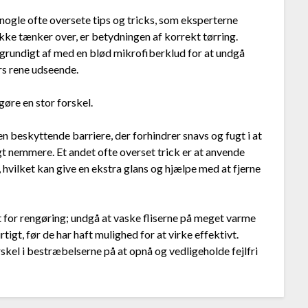
 nogle ofte oversete tips og tricks, som eksperterne
kke tænker over, er betydningen af korrekt tørring.
e grundigt af med en blød mikrofiberklud for at undgå
rs rene udseende.
øre en stor forskel.
 beskyttende barriere, der forhindrer snavs og fugt i at
gt nemmere. Et andet ofte overset trick er at anvende
, hvilket kan give en ekstra glans og hjælpe med at fjerne
kt for rengøring; undgå at vaske fliserne på meget varme
gt, før de har haft mulighed for at virke effektivt.
rskel i bestræbelserne på at opnå og vedligeholde fejlfri