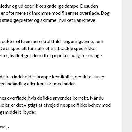
æledyr og udleder ikke skadelige dampe. Desuden
og er ofte mere skånsomme mod flisernes overflade. Dog
d stædige pletter og skimmel, hvilket kan kræve
odukter ofte en mere kraftfuld rengøringsevne, som
De er specielt formuleret til at tackle specifikke
tter, hvilket gør dem til et populært valg for mange
de kan indeholde skrappe kemikalier, der ikke kun er
 ved indånding eller kontakt med huden.
nes overflade, hvis de ikke anvendes korrekt. Når du
ler, er det vigtigt at afveje dine specifikke behov mod
ngsmiddel tilbyder.
.